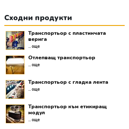
Сходни продукти
Транспортьор с пластинчата
верига
... още
Отлепващ транспортьор
... още
Транспортьор с гладка лента
... още
Транспортьор към етикиращ
модул
... още