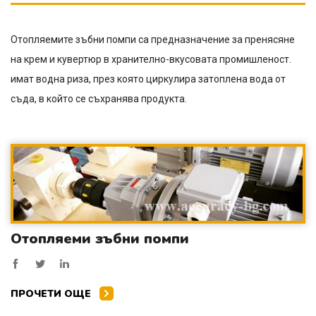
Отопляемите зъбни помпи са предназначение за пренясяне
на крем и кувертюр в хранително-вкусовата промишленост.
имат водна риза, през която циркулира затоплена вода от
съда, в който се съхранява продукта.
Отопляеми зъбни помпи
ПРОЧЕТИ ОЩЕ