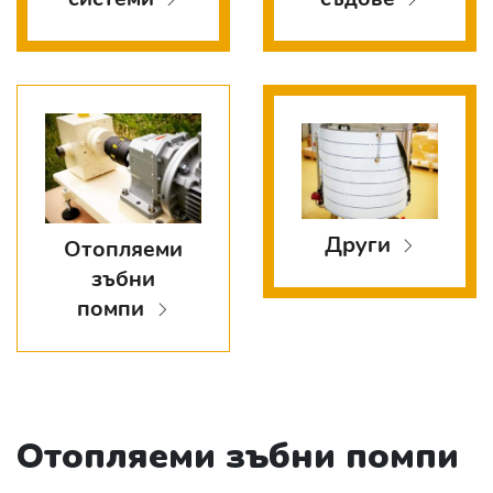
Други
Отопляеми
зъбни
помпи
Отопляеми зъбни помпи